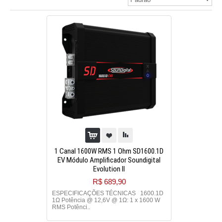
1 Canal 1600W RMS 1 Ohm SD1600.1D
EV Módulo Amplificador Soundigital
Evolution II
R$ 689,90
ESPECIFICAÇÕES TÉCNICAS 1600.1D
1Ω Potência @ 12,6V @ 1Ω: 1 x 1600 W
RMS Potênci..