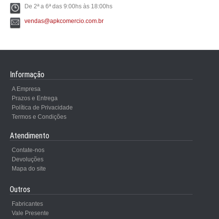
De 2ª a 6ª das 9:00hs às 18:00hs
vendas@apkcomercio.com.br
Informação
A Empresa
Prazos e Entrega
Política de Privacidade
Termos e Condições
Atendimento
Contate-nos
Devoluções
Mapa do site
Outros
Fabricantes
Vale Presente