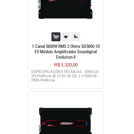
1 Canal 5000W RMS 2 Ohms SD5000.1D
EV Módulo Amplificador Soundigital
Evolution II
R$ 1.320,00
ESPECIFICAÇÕES TÉCNICAS 5000.1D
2Ω Potência @ 12,6V @ 2Ω: 1 x 5000 W
RMS Potência..