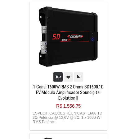
1 Canal 1600W RMS 2 Ohms SD1600.1D
EV Módulo Amplificador Soundigital
Evolution II
R$ 1.556,75
ESPECIFICAÇÕES TÉCNICAS 1600.1D
2Ω Potência @ 12,6V @ 2Ω: 1 x 1600 W
RMS Potênci..