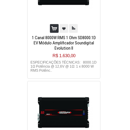
1 Canal 8000W RMS 1 Ohm SD8000.1D
EV Módulo Amplificador Soundigital
Evolution II
R$ 1.630,00
ESPECIFICAÇÕES TÉCNICAS: 8000.1D
1Ω Potência @ 12,6V @ 1Ω: 1 x 8000 W
RMS Potênc..