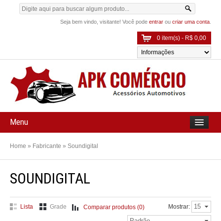
Seja bem vindo, visitante! Você pode
entrar
ou
criar uma conta
.
0 item(s) - R$ 0,00
Menu
Home
»
Fabricante
»
Soundigital
SOUNDIGITAL
15
Lista
Grade
Mostrar:
Comparar produtos (0)
Padrão