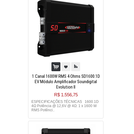
1 Canal 1600W RMS 4 Ohms SD1600.1D
EV Módulo Amplificador Soundigital
Evolution II
R$ 1.556,75
ESPECIFICAÇÕES TÉCNICAS 1600.1D
4Ω Potência @ 12,6V @ 4Ω: 1 x 1600 W
RMS Potênci..