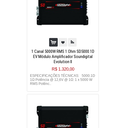
1 Canal 5000W RMS 1 Ohm SD5000.1D
EV Módulo Amplificador Soundigital
Evolution II
R$ 1.320,00
ESPECIFICAÇÕES TÉCNICAS: 5000.1D
1Ω Potência @ 12,6V @ 1Ω: 1 x 5000 W
RMS Potênc..