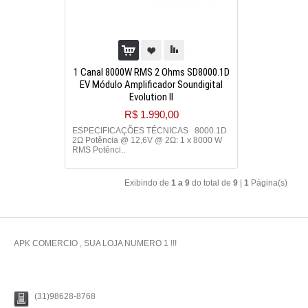
1 Canal 8000W RMS 2 Ohms SD8000.1D
EV Módulo Amplificador Soundigital
Evolution II
R$ 1.990,00
ESPECIFICAÇÕES TÉCNICAS 8000.1D
2Ω Potência @ 12,6V @ 2Ω: 1 x 8000 W
RMS Potênci..
Exibindo de
1 a 9
do total de
9
|
1
Página(s)
APK COMERCIO , SUA LOJA NUMERO 1 !!!
(31)98628-8768