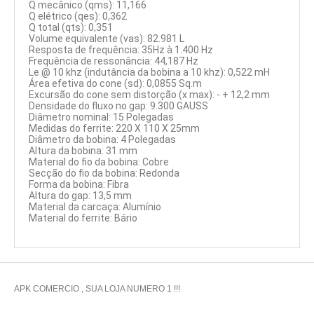
Q mecânico (qms): 11,166
Q elétrico (qes): 0,362
Q total (qts): 0,351
Volume equivalente (vas): 82.981 L
Resposta de frequência: 35Hz à 1.400 Hz
Frequência de ressonância: 44,187 Hz
Le @ 10 khz (indutância da bobina a 10 khz): 0,522 mH
Área efetiva do cone (sd): 0,0855 Sq.m
Excursão do cone sem distorção (x max): - + 12,2 mm
Densidade do fluxo no gap: 9.300 GAUSS
Diâmetro nominal: 15 Polegadas
Medidas do ferrite: 220 X 110 X 25mm
Diâmetro da bobina: 4 Polegadas
Altura da bobina: 31 mm
Material do fio da bobina: Cobre
Secção do fio da bobina: Redonda
Forma da bobina: Fibra
Altura do gap: 13,5 mm
Material da carcaça: Alumínio
Material do ferrite: Bário
APK COMERCIO , SUA LOJA NUMERO 1 !!!