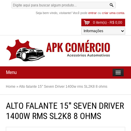
Seja bem vindo, visitante! Você pode
entrar
ou
criar uma conta
.
0 item(s) - R$ 0,00
Menu
Home
»
Alto falante 15'' Seven Driver 1400w rms SL2K8 8 ohms
ALTO FALANTE 15'' SEVEN DRIVER
1400W RMS SL2K8 8 OHMS