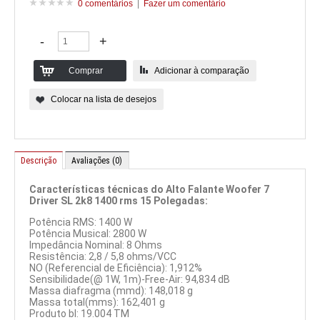
0 comentários
|
Fazer um comentário
Adicionar à comparação
Colocar na lista de desejos
Descrição
Avaliações (0)
Características técnicas do
Alto Falante Woofer 7
Driver SL 2k8 1400 rms 15 Polegadas
:
Potência RMS: 1400 W
Potência Musical: 2800 W
Impedância Nominal: 8 Ohms
Resistência: 2,8 / 5,8 ohms/VCC
NO (Referencial de Eficiência): 1,912%
Sensibilidade(@ 1W, 1m)-Free-Air: 94,834 dB
Massa diafragma (mmd): 148,018 g
Massa total(mms): 162,401 g
Produto bl: 19.004 TM