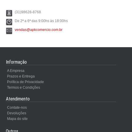
(31)98628-8768
De 2ª a 6ª das 9:00hs às 18:00hs
vendas@apkcomercio.com.br
Informação
A Empresa
Prazos e Entrega
Política de Privacidade
Termos e Condições
Atendimento
Contate-nos
Devoluções
Mapa do site
Outros