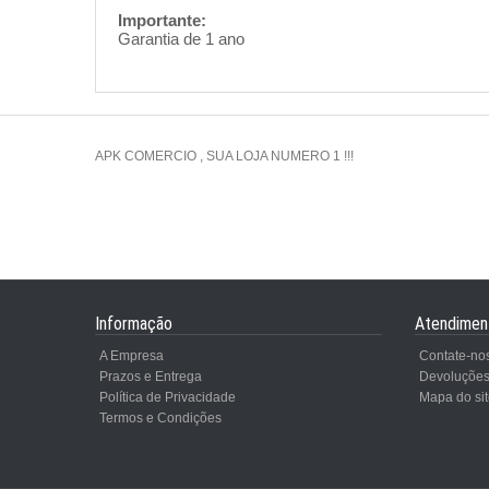
Importante:
Garantia de 1 ano
APK COMERCIO , SUA LOJA NUMERO 1 !!!
Informação
Atendimen
A Empresa
Contate-no
Prazos e Entrega
Devoluçõe
Política de Privacidade
Mapa do sit
Termos e Condições