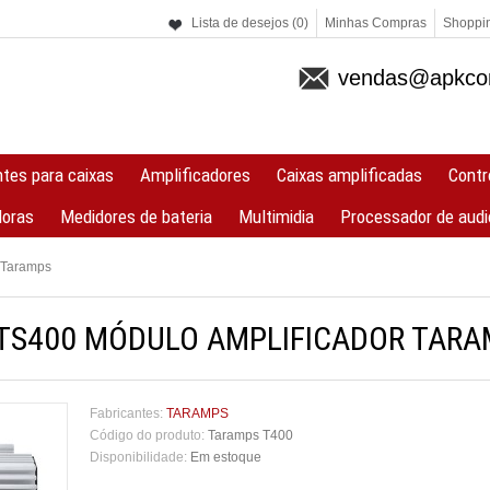
Lista de desejos (0)
Minhas Compras
Shoppin
vendas@apkcom
ntes para caixas
Amplificadores
Caixas amplificadas
Contr
doras
Medidores de bateria
Multimidia
Processador de audi
 Taramps
 TS400 MÓDULO AMPLIFICADOR TAR
Fabricantes:
TARAMPS
Código do produto:
Taramps T400
Disponibilidade:
Em estoque