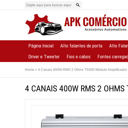
Página Inicial
Alto falantes de porta
Alto Fala
Driver e Tweeter
Fios e cabos
Fontes carrega
Home
»
4 Canais 400W RMS 2 Ohms TS400 Módulo Amplificador
4 CANAIS 400W RMS 2 OHMS