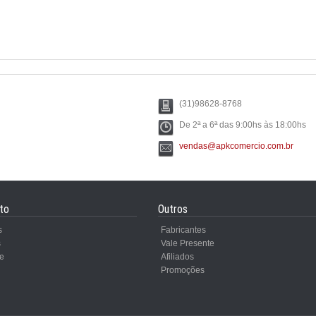
(31)98628-8768
De 2ª a 6ª das 9:00hs às 18:00hs
vendas@apkcomercio.com.br
to
Outros
s
Fabricantes
s
Vale Presente
e
Afiliados
Promoções