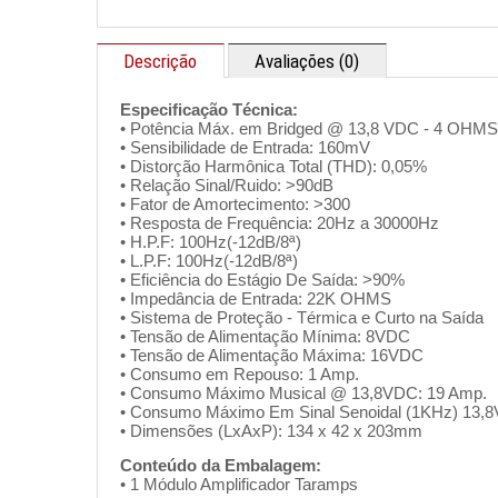
Descrição
Avaliações (0)
Especificação Técnica:
• Potência Máx. em Bridged @ 13,8 VDC - 4 OH
• Sensibilidade de Entrada: 160mV
• Distorção Harmônica Total (THD): 0,05%
• Relação Sinal/Ruido: >90dB
• Fator de Amortecimento: >300
• Resposta de Frequência: 20Hz a 30000Hz
• H.P.F: 100Hz(-12dB/8ª)
• L.P.F: 100Hz(-12dB/8ª)
• Eficiência do Estágio De Saída: >90%
• Impedância de Entrada: 22K OHMS
• Sistema de Proteção - Térmica e Curto na Saída
• Tensão de Alimentação Mínima: 8VDC
• Tensão de Alimentação Máxima: 16VDC
• Consumo em Repouso: 1 Amp.
• Consumo Máximo Musical @ 13,8VDC: 19 Amp.
• Consumo Máximo Em Sinal Senoidal (1KHz) 13,
• Dimensões (LxAxP): 134 x 42 x 203mm
Conteúdo da Embalagem:
• 1 Módulo Amplificador Taramps