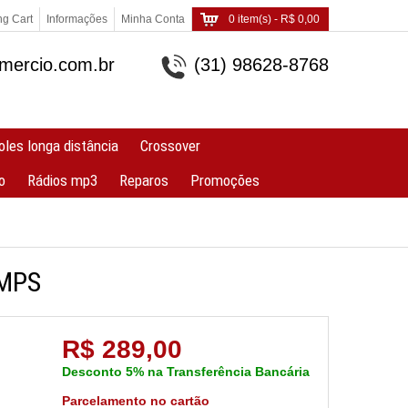
g Cart
Informações
Minha Conta
0 item(s) - R$ 0,00
ercio.com.br
(31) 98628-8768
oles longa distância
Crossover
o
Rádios mp3
Reparos
Promoções
AMPS
R$ 289,00
Desconto 5% na Transferência Bancária
Parcelamento no cartão