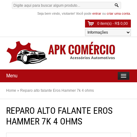
Seja bem vindo, visitante! Você pode
entrar
ou
criar uma conta
.
0 item(s) - R$ 0,00
Menu
Home
»
Reparo alto falante Eros Hammer 7k 4 ohms
REPARO ALTO FALANTE EROS
HAMMER 7K 4 OHMS