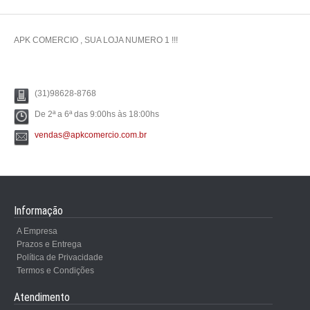
APK COMERCIO , SUA LOJA NUMERO 1 !!!
(31)98628-8768
De 2ª a 6ª das 9:00hs às 18:00hs
vendas@apkcomercio.com.br
Informação
A Empresa
Prazos e Entrega
Política de Privacidade
Termos e Condições
Atendimento